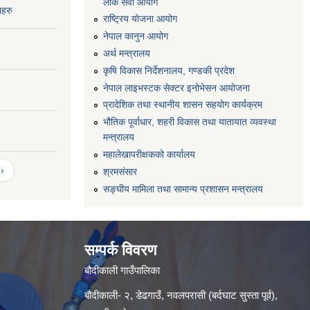
लोक सेवा आयोग
नहरु
राष्ट्रिय योजना आयोग
नेपाल कानुन आयोग
अर्थ मन्त्रालय
कृषि विकास निर्देशनालय, गण्डकी प्रदेश
नेपाल लाइभस्टक सेक्टर इनोभेसन आयोजना
प्रादेशिक तथा स्थानीय शासन सहयोग कार्यक्रम
भौतिक पूर्वाधार, शहरी विकास तथा यातायात व्यवस्था
मन्त्रालय
महालेखापरीक्षकको कार्यालय
›
श्रमसंसार
सङ्घीय मामिला तथा सामान्य प्रशासन मन्त्रालय
सम्पर्क विवरण
बौदीकाली गाउँपालिका
बौदीकाली- २, डेढगाउँ, नवलपरासी (बर्दघाट सुस्ता पूर्व),