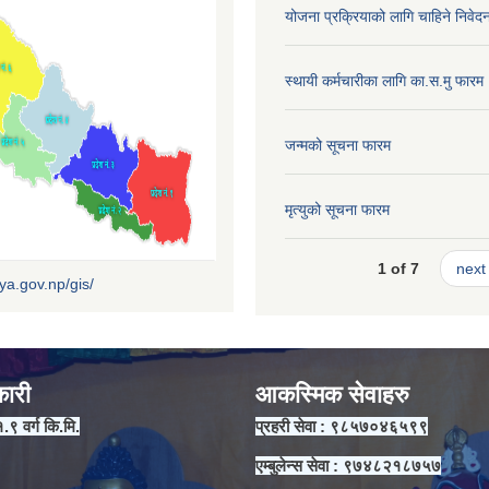
योजना प्रक्रियाको लागि चाहिने निवेद
स्थायी कर्मचारीका लागि का.स.मु फारम
जन्मको सूचना फारम
मृत्युको सूचना फारम
1 of 7
next 
iya.gov.np/gis/
कारी
आकस्मिक सेवाहरु
१.९ वर्ग कि.मि.
प्रहरी सेवा : ९८५७०४६५९९
एम्बुलेन्स सेवा : ९७४८२१८७५७