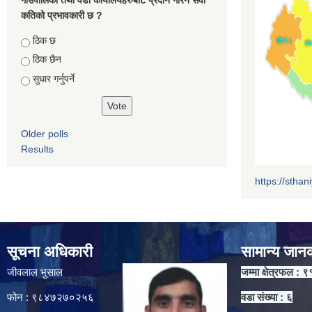
कतिको प्रभावकारी छ ?
Choices
ठिक छ
ठिक छैन
सुधार गर्नुपर्ने
Older polls
Results
https://sthan
सूचना अधिकारी
सामान्य जान
जीवलाल भुसाल
जम्मा क्षेत्रफल : ९
फोन : ९८४७२७०२५६
वडा संख्या : ६