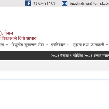
९८५७०४६२६४
baudikalimun@gmail.com
व), नेपाल
काली विकासको दिगो आधार"
जना
विधुतीय शुसासन सेवा
प्रतिवेदन
सूचना तथा जानकारी
२०८३ वैशाख १ गतेदेखि २०८३ असार मसान्तसम्
बौदीकाली गाउँपालिका, पशुपन्छी विकास शाखाको 