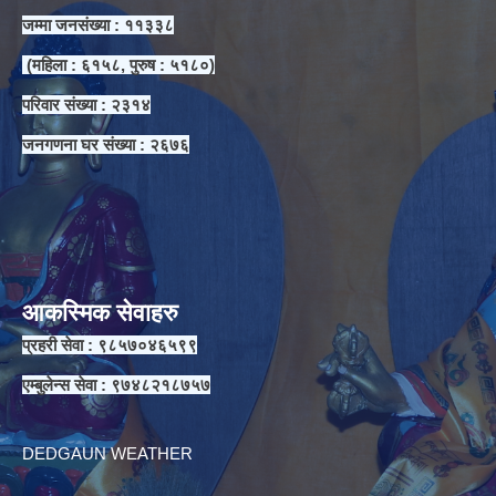
जम्मा जनसंख्या : ११३३८
(महिला : ६१५८, पुरुष : ५१८०)
परिवार संख्या : २३१४
जनगणना घर संख्या : २६७६
आकस्मिक सेवाहरु
प्रहरी सेवा : ९८५७०४६५९९
एम्बुलेन्स सेवा : ९७४८२१८७५७
DEDGAUN WEATHER