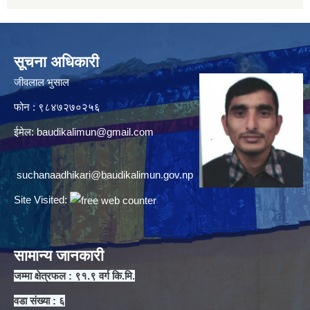
सूचना अधिकारी
जीवलाल भुसाल
फोन : ९८४७२७०२५६
ईमेल:
baudikalimun@gmail.com
suchanaadhikari@baudikalimun.gov.np
Site Visited:
सामान्य जानकारी
जम्मा क्षेत्रफल : ९१.९ वर्ग कि.मि.
वडा संख्या : ६