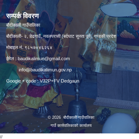
सम्पर्क विवरण
बौदीकाली गाउँपालिका
बौदीकाली- २, डेढगाउँ, नवलपरासी (बर्दघाट सुस्ता पूर्व), गण्डकी प्रदेश
मोबाइल नं. ९८५७०४६२६४
ईमेल :
baudikalimun@gmail.com
info@baudikalimun.gov.np
Google + code : V32P+FV Dedgaun
© 2026 बौदीकाली गाउँपालिका
गाउँ कार्यपालिकाको कार्यालय
//