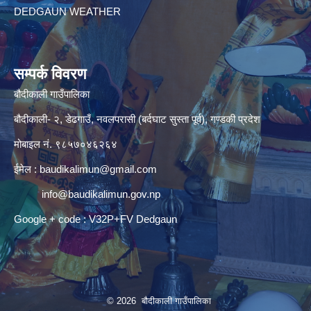
DEDGAUN WEATHER
सम्पर्क विवरण
बौदीकाली गाउँपालिका
बौदीकाली- २, डेढगाउँ, नवलपरासी (बर्दघाट सुस्ता पूर्व), गण्डकी प्रदेश
मोबाइल नं. ९८५७०४६२६४
ईमेल :
baudikalimun@gmail.com
info@baudikalimun.gov.np
Google + code : V32P+FV Dedgaun
© 2026 बौदीकाली गाउँपालिका