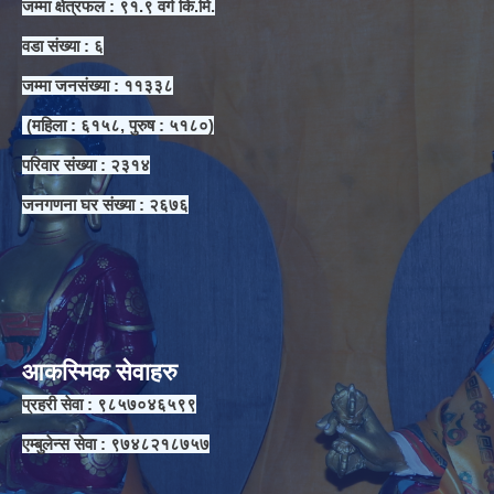
जम्मा क्षेत्रफल : ९१.९ वर्ग कि.मि.
वडा संख्या : ६
जम्मा जनसंख्या : ११३३८
(महिला : ६१५८, पुरुष : ५१८०)
परिवार संख्या : २३१४
जनगणना घर संख्या : २६७६
आकस्मिक सेवाहरु
प्रहरी सेवा : ९८५७०४६५९९
एम्बुलेन्स सेवा : ९७४८२१८७५७