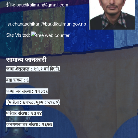
ईमेल:
baudikalimun@gmail.com
suchanaadhikari@baudikalimun.gov.np
Site Visited:
सामान्य जानकारी
जम्मा क्षेत्रफल : ९१.९ वर्ग कि.मि.
वडा संख्या : ६
जम्मा जनसंख्या : ११३३८
(महिला : ६१५८, पुरुष : ५१८०)
परिवार संख्या : २३१४
जनगणना घर संख्या : २६७६