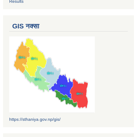
Results
GIS नक्सा
https://sthaniya.gov.np/gis/