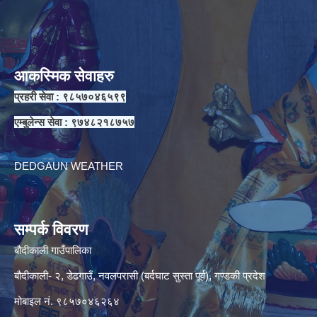
आकस्मिक सेवाहरु
प्रहरी सेवा : ९८५७०४६५९९
एम्बुलेन्स सेवा : ९७४८२१८७५७
DEDGAUN WEATHER
सम्पर्क विवरण
बौदीकाली गाउँपालिका
बौदीकाली- २, डेढगाउँ, नवलपरासी (बर्दघाट सुस्ता पूर्व), गण्डकी प्रदेश
मोबाइल नं. ९८५७०४६२६४