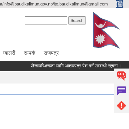
/info@baudikalimun.gov.np/ito.baudikalimun@gmail.com
Search form
Search
ग्यालरी
सम्पर्क
राजपत्र
लेखापरिक्षणका लागि आशयपत्र पेश गर्ने सम्बन्धी सूचना ।
२०८
२०८३ वैशा_