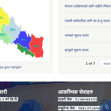
योजना प्रक्रियाको लागि चाहिने निवेद
स्थायी कर्मचारीका लागि का.स.मु फारम
जन्मको सूचना फारम
मृत्युको सूचना फारम
1 of 7
next 
iya.gov.np/gis/
कारी
आकस्मिक सेवाहरु
१.९ वर्ग कि.मि.
प्रहरी सेवा : ९८५७०४६५९९
एम्बुलेन्स सेवा : ९७४८२१८७५७