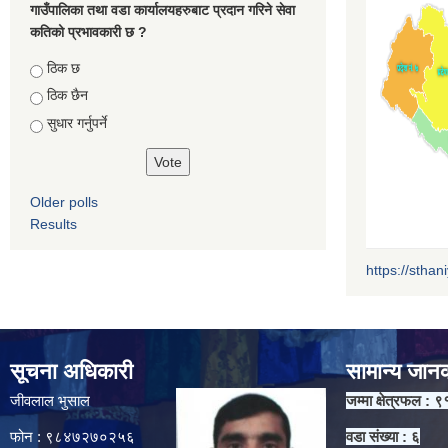
गाउँपालिका तथा वडा कार्यालयहरुबाट प्रदान गरिने सेवा
कतिको प्रभावकारी छ ?
Choices
ठिक छ
ठिक छैन
सुधार गर्नुपर्ने
Older polls
Results
https://sthan
सूचना अधिकारी
सामान्य जान
जीवलाल भुसाल
जम्मा क्षेत्रफल : ९
फोन : ९८४७२७०२५६
वडा संख्या : ६