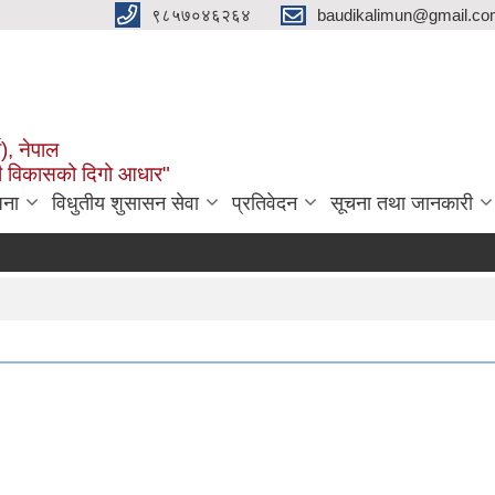
९८५७०४६२६४
baudikalimun@gmail.com
व), नेपाल
काली विकासको दिगो आधार"
जना
विधुतीय शुसासन सेवा
प्रतिवेदन
सूचना तथा जानकारी