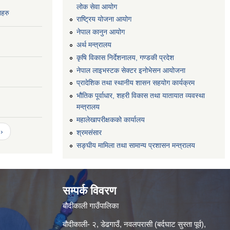
लोक सेवा आयोग
नहरु
राष्ट्रिय योजना आयोग
नेपाल कानुन आयोग
अर्थ मन्त्रालय
कृषि विकास निर्देशनालय, गण्डकी प्रदेश
नेपाल लाइभस्टक सेक्टर इनोभेसन आयोजना
प्रादेशिक तथा स्थानीय शासन सहयोग कार्यक्रम
भौतिक पूर्वाधार, शहरी विकास तथा यातायात व्यवस्था
मन्त्रालय
महालेखापरीक्षकको कार्यालय
›
श्रमसंसार
सङ्घीय मामिला तथा सामान्य प्रशासन मन्त्रालय
सम्पर्क विवरण
बौदीकाली गाउँपालिका
बौदीकाली- २, डेढगाउँ, नवलपरासी (बर्दघाट सुस्ता पूर्व),