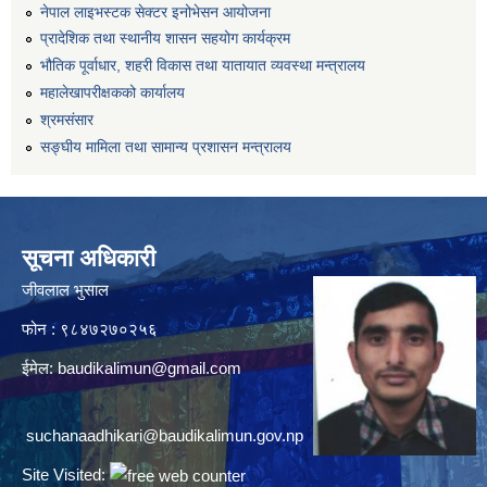
नेपाल लाइभस्टक सेक्टर इनोभेसन आयोजना
प्रादेशिक तथा स्थानीय शासन सहयोग कार्यक्रम
भौतिक पूर्वाधार, शहरी विकास तथा यातायात व्यवस्था मन्त्रालय
महालेखापरीक्षकको कार्यालय
श्रमसंसार
सङ्घीय मामिला तथा सामान्य प्रशासन मन्त्रालय
सूचना अधिकारी
जीवलाल भुसाल
फोन : ९८४७२७०२५६
ईमेल:
baudikalimun@gmail.com
suchanaadhikari@baudikalimun.gov.np
Site Visited: