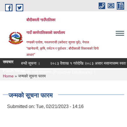
Skip to main content
बौदीकाली गाउँपालिका
गाउँ कार्यपालिकाको कार्यालय
गण्डकी प्रदेश, नवलपरासी (बर्दघाट सुस्ता पूर्व), नेपाल
"खानेपानी, कृषि, पर्यटन र पूर्वाधार : बौदीकाली विकासको दिगो
आधार"
समाचार
गर्ने सम्बन्धी सूचना ।
२०८३ वैशाख १ गतेदेखि २०८३ असार मसान्तसम्म स्वत प्र
Flash News
सार मसान्तसम्म स्वत प्रकाशन (Proactive Disclosure) ।
You are here
Home
» जन्मको सूचना फारम
जन्मको सूचना फारम
Submitted on:
Tue, 02/21/2023 - 14:16