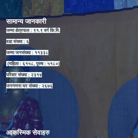
सामान्य जानकारी
जम्मा क्षेत्रफल : ९१.९ वर्ग कि.मि.
वडा संख्या : ६
जम्मा जनसंख्या : ११३३८
(महिला : ६१५८, पुरुष : ५१८०)
परिवार संख्या : २३१४
जनगणना घर संख्या : २६७६
आकस्मिक सेवाहरु