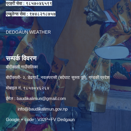
प्रहरी सेवा : ९८५७०४६५९९
एम्बुलेन्स सेवा : ९७४८२१८७५७
DEDGAUN WEATHER
सम्पर्क विवरण
बौदीकाली गाउँपालिका
बौदीकाली- २, डेढगाउँ, नवलपरासी (बर्दघाट सुस्ता पूर्व), गण्डकी प्रदेश
मोबाइल नं. ९८५७०४६२६४
ईमेल :
baudikalimun@gmail.com
info@baudikalimun.gov.np
Google + code : V32P+FV Dedgaun