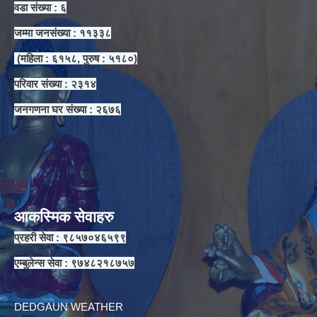
वडा संख्या : ६
जम्मा जनसंख्या : ११३३८
(महिला : ६१५८, पुरुष : ५१८०)
परिवार संख्या : २३१४
जनगणना घर संख्या : २६७६
आकस्मिक सेवाहरु
प्रहरी सेवा : ९८५७०४६५९९
एम्बुलेन्स सेवा : ९७४८२१८७५७
DEDGAUN WEATHER