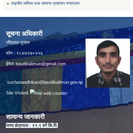
सङ्घीय मामिला तथा सामान्य प्रशासन मन्त्रालय
सूचना अधिकारी
जीवलाल भुसाल
फोन : ९८४७२७०२५६
ईमेल:
baudikalimun@gmail.com
suchanaadhikari@baudikalimun.gov.np
Site Visited:
सामान्य जानकारी
जम्मा क्षेत्रफल : ९१.९ वर्ग कि.मि.