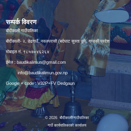
सम्पर्क विवरण
बौदीकाली गाउँपालिका
बौदीकाली- २, डेढगाउँ, नवलपरासी (बर्दघाट सुस्ता पूर्व), गण्डकी प्रदेश
मोबाइल नं. ९८५७०४६२६४
ईमेल :
baudikalimun@gmail.com
info@baudikalimun.gov.np
Google + code : V32P+FV Dedgaun
© 2026 बौदीकाली गाउँपालिका
गाउँ कार्यपालिकाको कार्यालय