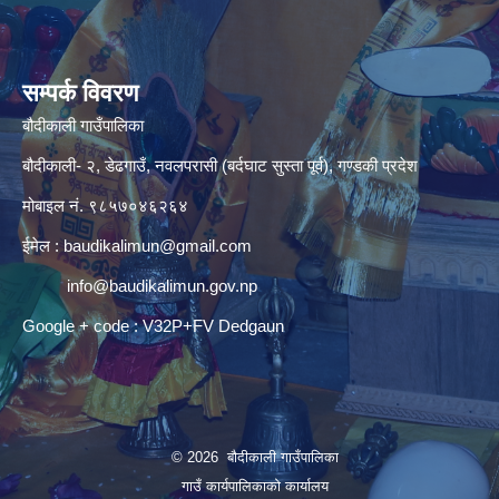
सम्पर्क विवरण
बौदीकाली गाउँपालिका
बौदीकाली- २, डेढगाउँ, नवलपरासी (बर्दघाट सुस्ता पूर्व), गण्डकी प्रदेश
मोबाइल नं. ९८५७०४६२६४
ईमेल :
baudikalimun@gmail.com
info@baudikalimun.gov.np
Google + code : V32P+FV Dedgaun
© 2026 बौदीकाली गाउँपालिका
गाउँ कार्यपालिकाको कार्यालय