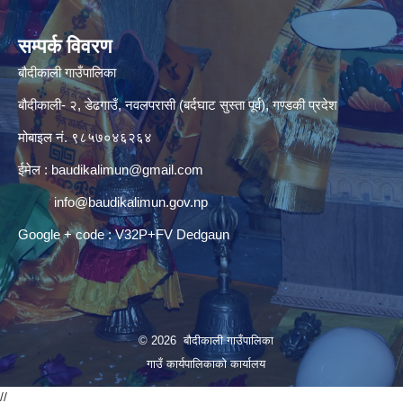
सम्पर्क विवरण
बौदीकाली गाउँपालिका
बौदीकाली- २, डेढगाउँ, नवलपरासी (बर्दघाट सुस्ता पूर्व), गण्डकी प्रदेश
मोबाइल नं. ९८५७०४६२६४
ईमेल :
baudikalimun@gmail.com
info@baudikalimun.gov.np
Google + code : V32P+FV Dedgaun
© 2026 बौदीकाली गाउँपालिका
गाउँ कार्यपालिकाको कार्यालय
//