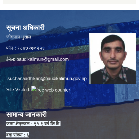
सूचना अधिकारी
जीवलाल भुसाल
फोन : ९८४७२७०२५६
ईमेल:
baudikalimun@gmail.com
suchanaadhikari@baudikalimun.gov.np
Site Visited:
सामान्य जानकारी
जम्मा क्षेत्रफल : ९१.९ वर्ग कि.मि.
वडा संख्या : ६