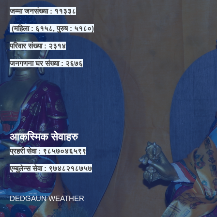
जम्मा जनसंख्या : ११३३८
(महिला : ६१५८, पुरुष : ५१८०)
परिवार संख्या : २३१४
जनगणना घर संख्या : २६७६
आकस्मिक सेवाहरु
प्रहरी सेवा : ९८५७०४६५९९
एम्बुलेन्स सेवा : ९७४८२१८७५७
DEDGAUN WEATHER