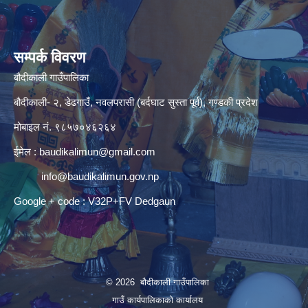
सम्पर्क विवरण
बौदीकाली गाउँपालिका
बौदीकाली- २, डेढगाउँ, नवलपरासी (बर्दघाट सुस्ता पूर्व), गण्डकी प्रदेश
मोबाइल नं. ९८५७०४६२६४
ईमेल :
baudikalimun@gmail.com
info@baudikalimun.gov.np
Google + code : V32P+FV Dedgaun
© 2026 बौदीकाली गाउँपालिका
गाउँ कार्यपालिकाको कार्यालय