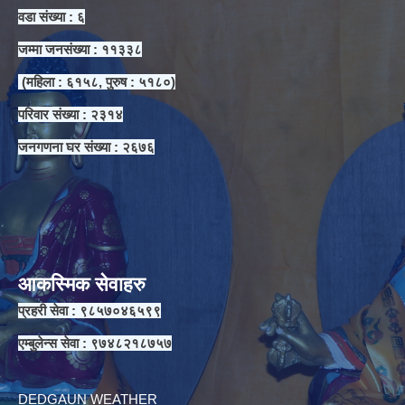
वडा संख्या : ६
जम्मा जनसंख्या : ११३३८
(महिला : ६१५८, पुरुष : ५१८०)
परिवार संख्या : २३१४
जनगणना घर संख्या : २६७६
आकस्मिक सेवाहरु
प्रहरी सेवा : ९८५७०४६५९९
एम्बुलेन्स सेवा : ९७४८२१८७५७
DEDGAUN WEATHER