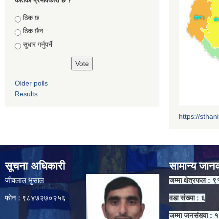
Choices
ठिक छ
ठिक छैन
सुधार गर्नुपर्ने
Older polls
Results
https://sthan
सूचना अधिकारी
सामान्य जान
जीवलाल भुसाल
जम्मा क्षेत्रफल : ९
फोन : ९८४७२७०२५६
वडा संख्या : ६
जम्मा जनसंख्या :