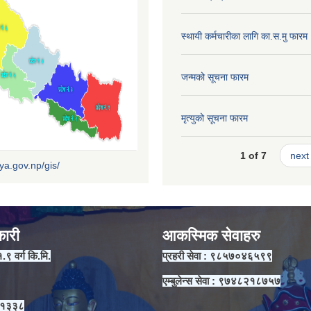
स्थायी कर्मचारीका लागि का.स.मु फारम
जन्मको सूचना फारम
मृत्युको सूचना फारम
1 of 7
next 
iya.gov.np/gis/
कारी
आकस्मिक सेवाहरु
१.९ वर्ग कि.मि.
प्रहरी सेवा : ९८५७०४६५९९
एम्बुलेन्स सेवा : ९७४८२१८७५७
 ११३३८