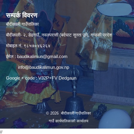
सम्पर्क विवरण
बौदीकाली गाउँपालिका
बौदीकाली- २, डेढगाउँ, नवलपरासी (बर्दघाट सुस्ता पूर्व), गण्डकी प्रदेश
मोबाइल नं. ९८५७०४६२६४
ईमेल :
baudikalimun@gmail.com
info@baudikalimun.gov.np
Google + code : V32P+FV Dedgaun
© 2026 बौदीकाली गाउँपालिका
गाउँ कार्यपालिकाको कार्यालय
//