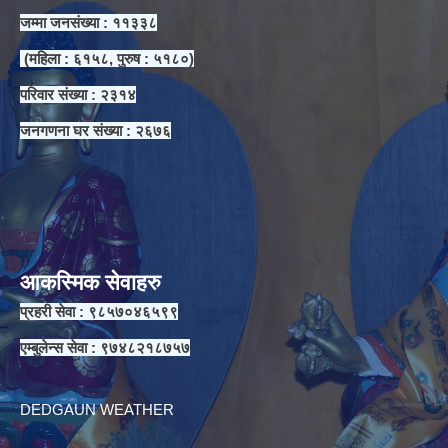
जम्मा जनसंख्या : ११३३८
(महिला : ६१५८, पुरुष : ५१८०)
परिवार संख्या : २३१४
जनगणना घर संख्या : २६७६
आकस्मिक सेवाहरु
प्रहरी सेवा : ९८५७०४६५९९
एम्बुलेन्स सेवा : ९७४८२१८७५७
DEDGAUN WEATHER