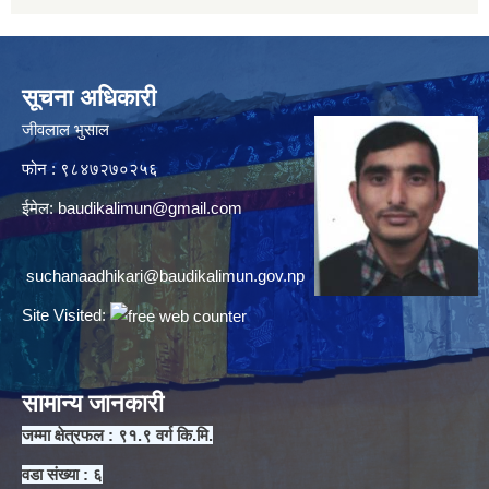
सूचना अधिकारी
जीवलाल भुसाल
फोन : ९८४७२७०२५६
ईमेल:
baudikalimun@gmail.com
suchanaadhikari@baudikalimun.gov.np
Site Visited:
सामान्य जानकारी
जम्मा क्षेत्रफल : ९१.९ वर्ग कि.मि.
वडा संख्या : ६