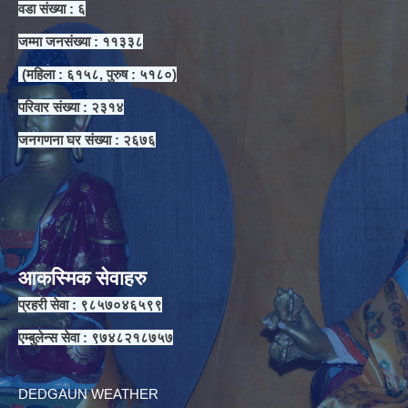
वडा संख्या : ६
जम्मा जनसंख्या : ११३३८
(महिला : ६१५८, पुरुष : ५१८०)
परिवार संख्या : २३१४
जनगणना घर संख्या : २६७६
आकस्मिक सेवाहरु
प्रहरी सेवा : ९८५७०४६५९९
एम्बुलेन्स सेवा : ९७४८२१८७५७
DEDGAUN WEATHER