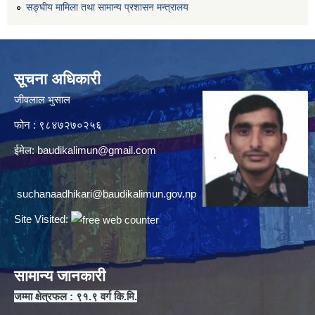
सङ्घीय मामिला तथा सामान्य प्रशासन मन्त्रालय
सूचना अधिकारी
जीवलाल भुसाल
फोन : ९८४७२७०२५६
ईमेल:
baudikalimun@gmail.com
suchanaadhikari@baudikalimun.gov.np
Site Visited:
सामान्य जानकारी
जम्मा क्षेत्रफल : ९१.९ वर्ग कि.मि.