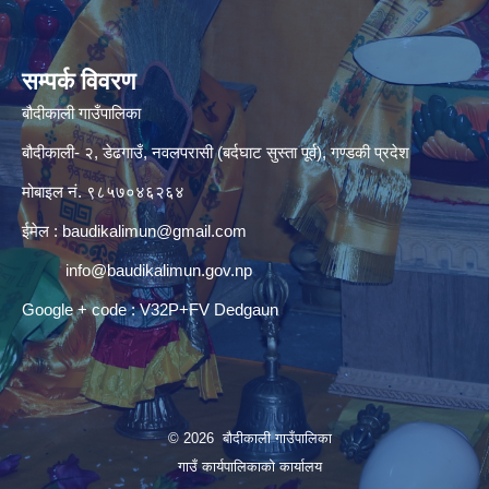
सम्पर्क विवरण
बौदीकाली गाउँपालिका
बौदीकाली- २, डेढगाउँ, नवलपरासी (बर्दघाट सुस्ता पूर्व), गण्डकी प्रदेश
मोबाइल नं. ९८५७०४६२६४
ईमेल :
baudikalimun@gmail.com
info@baudikalimun.gov.np
Google + code : V32P+FV Dedgaun
© 2026 बौदीकाली गाउँपालिका
गाउँ कार्यपालिकाको कार्यालय