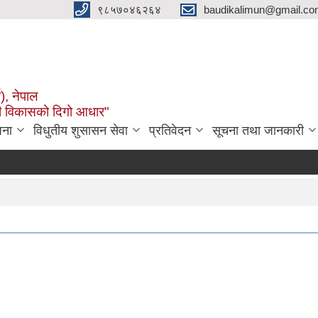
९८५७०४६२६४
baudikalimun@gmail.com
व), नेपाल
काली विकासको दिगो आधार"
जना
विधुतीय शुसासन सेवा
प्रतिवेदन
सूचना तथा जानकारी