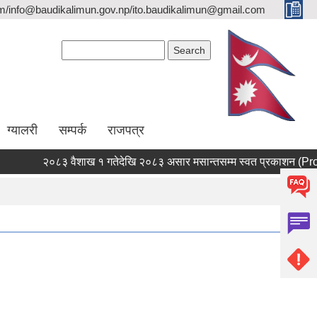
/info@baudikalimun.gov.np/ito.baudikalimun@gmail.com
Search form
Search
ग्यालरी
सम्पर्क
राजपत्र
२०८३ वैशाख १ गतेदेखि २०८३ असार मसान्तसम्म स्वत प्रकाशन (Proact
बौदीका |