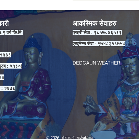
कारी
आकस्मिक सेवाहरु
१.९ वर्ग कि.मि.
प्रहरी सेवा : ९८५७०४६५९९
एम्बुलेन्स सेवा : ९७४८२१८७५७
 ११३३८
DEDGAUN WEATHER
ुरुष : ५१८०)
३१४
ा : २६७६
© 2026 बौदीकाली गाउँपालिका