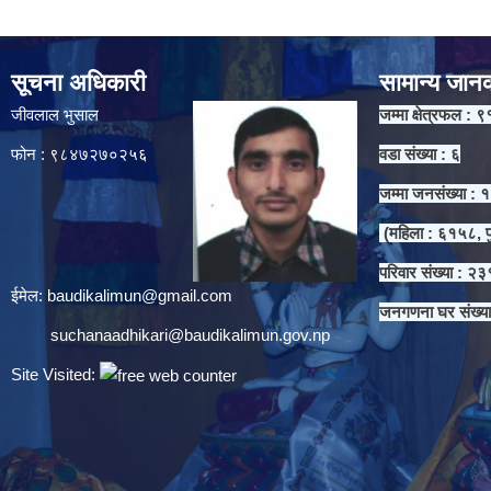
सूचना अधिकारी
सामान्य जान
जीवलाल भुसाल
जम्मा क्षेत्रफल : ९
फोन : ९८४७२७०२५६
वडा संख्या : ६
जम्मा जनसंख्या :
(महिला : ६१५८, प
परिवार संख्या : २
ईमेल:
baudikalimun@gmail.com
जनगणना घर संख्य
suchanaadhikari@baudikalimun.gov.np
Site Visited: