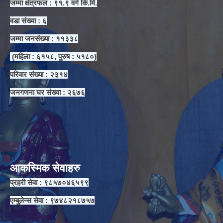
जम्मा क्षेत्रफल : ९१.९ वर्ग कि.मि.
वडा संख्या : ६
जम्मा जनसंख्या : ११३३८
(महिला : ६१५८, पुरुष : ५१८०)
परिवार संख्या : २३१४
जनगणना घर संख्या : २६७६
आकस्मिक सेवाहरु
प्रहरी सेवा : ९८५७०४६५९९
एम्बुलेन्स सेवा : ९७४८२१८७५७