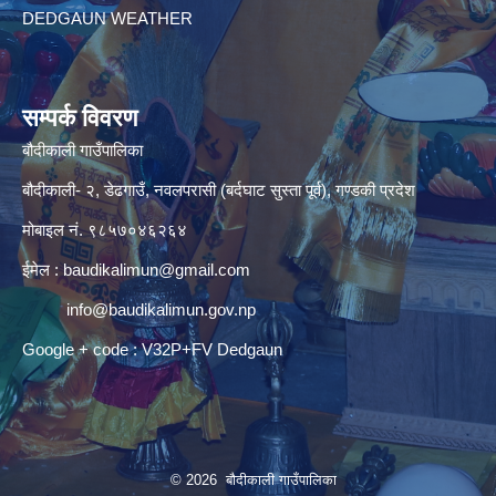
DEDGAUN WEATHER
सम्पर्क विवरण
बौदीकाली गाउँपालिका
बौदीकाली- २, डेढगाउँ, नवलपरासी (बर्दघाट सुस्ता पूर्व), गण्डकी प्रदेश
मोबाइल नं. ९८५७०४६२६४
ईमेल :
baudikalimun@gmail.com
info@baudikalimun.gov.np
Google + code : V32P+FV Dedgaun
© 2026 बौदीकाली गाउँपालिका