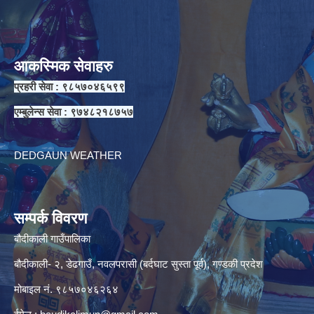
आकस्मिक सेवाहरु
प्रहरी सेवा : ९८५७०४६५९९
एम्बुलेन्स सेवा : ९७४८२१८७५७
DEDGAUN WEATHER
सम्पर्क विवरण
बौदीकाली गाउँपालिका
बौदीकाली- २, डेढगाउँ, नवलपरासी (बर्दघाट सुस्ता पूर्व), गण्डकी प्रदेश
मोबाइल नं. ९८५७०४६२६४