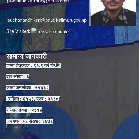
ईमेल:
baudikalimun@gmail.com
suchanaadhikari@baudikalimun.gov.np
Site Visited:
सामान्य जानकारी
जम्मा क्षेत्रफल : ९१.९ वर्ग कि.मि.
वडा संख्या : ६
जम्मा जनसंख्या : ११३३८
(महिला : ६१५८, पुरुष : ५१८०)
परिवार संख्या : २३१४
जनगणना घर संख्या : २६७६