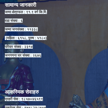
सामान्य जानकारी
जम्मा क्षेत्रफल : ९१.९ वर्ग कि.मि.
वडा संख्या : ६
जम्मा जनसंख्या : ११३३८
(महिला : ६१५८, पुरुष : ५१८०)
परिवार संख्या : २३१४
जनगणना घर संख्या : २६७६
आकस्मिक सेवाहरु
प्रहरी सेवा : ९८५७०४६५९९
एम्बुलेन्स सेवा : ९७४८२१८७५७