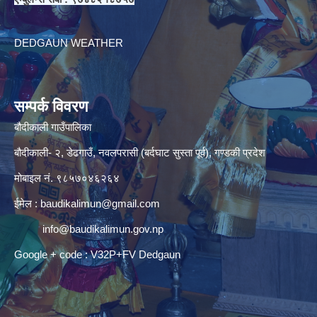
DEDGAUN WEATHER
सम्पर्क विवरण
बौदीकाली गाउँपालिका
बौदीकाली- २, डेढगाउँ, नवलपरासी (बर्दघाट सुस्ता पूर्व), गण्डकी प्रदेश
मोबाइल नं. ९८५७०४६२६४
ईमेल :
baudikalimun@gmail.com
info@baudikalimun.gov.np
Google + code : V32P+FV Dedgaun