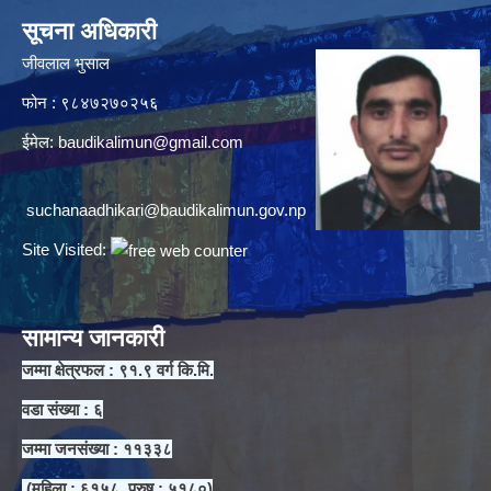
सूचना अधिकारी
जीवलाल भुसाल
फोन : ९८४७२७०२५६
ईमेल:
baudikalimun@gmail.com
suchanaadhikari@baudikalimun.gov.np
Site Visited:
सामान्य जानकारी
जम्मा क्षेत्रफल : ९१.९ वर्ग कि.मि.
वडा संख्या : ६
जम्मा जनसंख्या : ११३३८
(महिला : ६१५८, पुरुष : ५१८०)