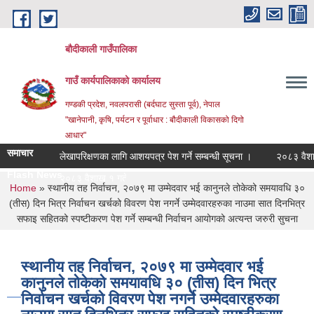
Skip to main content
बौदीकाली गाउँपालिका
गाउँ कार्यपालिकाको कार्यालय
गण्डकी प्रदेश, नवलपरासी (बर्दघाट सुस्ता पूर्व), नेपाल
"खानेपानी, कृषि, पर्यटन र पूर्वाधार : बौदीकाली विकासको दिगो
आधार"
समाचार
लेखापरिक्षणका लागि आशयपत्र पेश गर्ने सम्बन्धी सूचना ।
२०८३ वैशाख १ ग
Flash News
२०८३ वैशाख १ गतेदेखि २०८३ |
You are here
Home
» स्थानीय तह निर्वाचन, २०७९ मा उम्मेदवार भई कानुनले तोकेको समयावधि ३०
(तीस) दिन भित्र निर्वाचन खर्चको विवरण पेश नगर्ने उम्मेदवारहरुका नाउमा सात दिनभित्र
सफाइ सहितको स्पष्टीकरण पेश गर्ने सम्बन्धी निर्वाचन आयोगको अत्यन्त जरुरी सुचना
स्थानीय तह निर्वाचन, २०७९ मा उम्मेदवार भई
कानुनले तोकेको समयावधि ३० (तीस) दिन भित्र
निर्वाचन खर्चको विवरण पेश नगर्ने उम्मेदवारहरुका