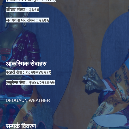
परिवार संख्या : २३१४
जनगणना घर संख्या : २६७६
आकस्मिक सेवाहरु
प्रहरी सेवा : ९८५७०४६५९९
एम्बुलेन्स सेवा : ९७४८२१८७५७
DEDGAUN WEATHER
सम्पर्क विवरण