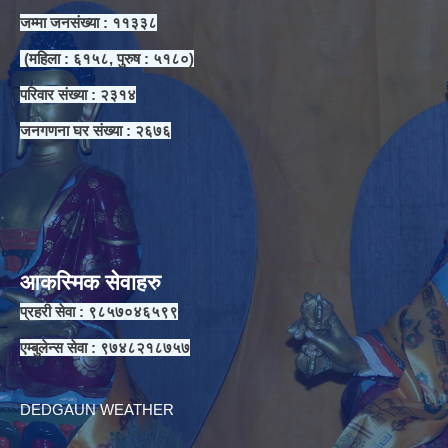
जम्मा जनसंख्या : ११३३८
(महिला : ६१५८, पुरुष : ५१८०)
परिवार संख्या : २३१४
जनगणना घर संख्या : २६७६
आकस्मिक सेवाहरु
प्रहरी सेवा : ९८५७०४६५९९
एम्बुलेन्स सेवा : ९७४८२१८७५७
DEDGAUN WEATHER