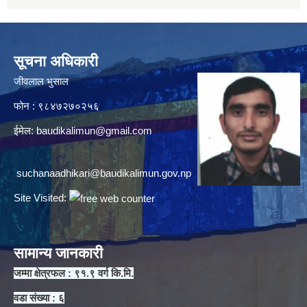
सूचना अधिकारी
जीवलाल भुसाल
फोन : ९८४७२७०२५६
ईमेल:
baudikalimun@gmail.com
suchanaadhikari@baudikalimun.gov.np
Site Visited:
सामान्य जानकारी
जम्मा क्षेत्रफल : ९१.९ वर्ग कि.मि.
वडा संख्या : ६