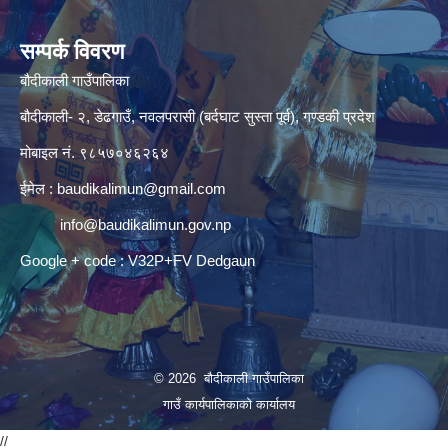
सम्पर्क विवरण
बौदीकाली गाउँपालिका
बौदीकाली- २, डेढगाउँ, नवलपरासी (बर्दघाट सुस्ता पूर्व), गण्डकी प्रदेश
मोबाइल नं. ९८५७०४६२६४
ईमेल :
baudikalimun@gmail.com
info@baudikalimun.gov.np
Google + code : V32P+FV Dedgaun
© 2026 बौदीकाली गाउँपालिका
गाउँ कार्यपालिकाको कार्यालय
//