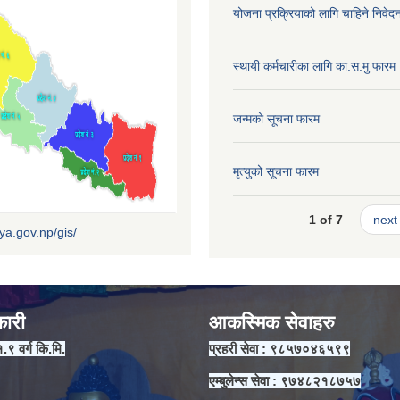
योजना प्रक्रियाको लागि चाहिने निवेद
स्थायी कर्मचारीका लागि का.स.मु फारम
जन्मको सूचना फारम
मृत्युको सूचना फारम
1 of 7
next 
iya.gov.np/gis/
कारी
आकस्मिक सेवाहरु
१.९ वर्ग कि.मि.
प्रहरी सेवा : ९८५७०४६५९९
एम्बुलेन्स सेवा : ९७४८२१८७५७