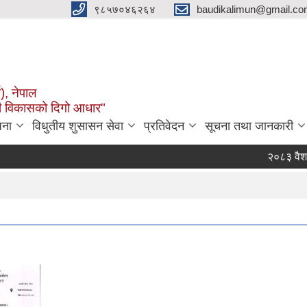
९८५७०४६२६४
baudikalimun@gmail.com
व), नेपाल
काली विकासको दिगो आधार"
जना
विधुतीय शुसासन सेवा
प्रतिवेदन
सूचना तथा जानकारी
२०८३ वैशाख १ 
बौदीकाली गाउँप