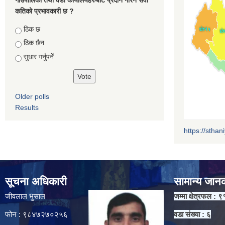
कतिको प्रभावकारी छ ?
Choices
ठिक छ
ठिक छैन
सुधार गर्नुपर्ने
Older polls
Results
https://sthan
सूचना अधिकारी
सामान्य जान
जीवलाल भुसाल
जम्मा क्षेत्रफल : ९
फोन : ९८४७२७०२५६
वडा संख्या : ६