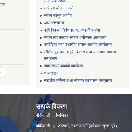
लोक सेवा आयोग
नहरु
राष्ट्रिय योजना आयोग
नेपाल कानुन आयोग
अर्थ मन्त्रालय
कृषि विकास निर्देशनालय, गण्डकी प्रदेश
नेपाल लाइभस्टक सेक्टर इनोभेसन आयोजना
प्रादेशिक तथा स्थानीय शासन सहयोग कार्यक्रम
भौतिक पूर्वाधार, शहरी विकास तथा यातायात व्यवस्था
मन्त्रालय
महालेखापरीक्षकको कार्यालय
›
श्रमसंसार
सङ्घीय मामिला तथा सामान्य प्रशासन मन्त्रालय
सम्पर्क विवरण
बौदीकाली गाउँपालिका
बौदीकाली- २, डेढगाउँ, नवलपरासी (बर्दघाट सुस्ता पूर्व),