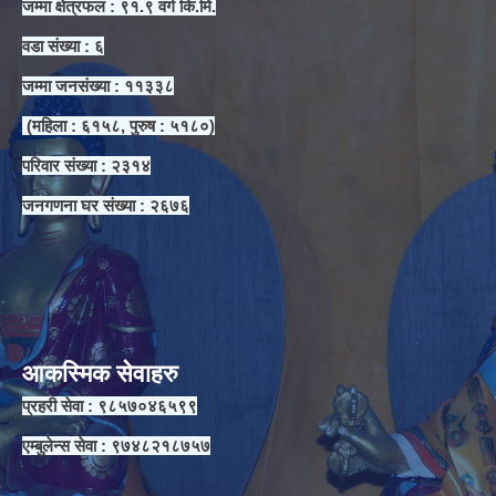
जम्मा क्षेत्रफल : ९१.९ वर्ग कि.मि.
वडा संख्या : ६
जम्मा जनसंख्या : ११३३८
(महिला : ६१५८, पुरुष : ५१८०)
परिवार संख्या : २३१४
जनगणना घर संख्या : २६७६
आकस्मिक सेवाहरु
प्रहरी सेवा : ९८५७०४६५९९
एम्बुलेन्स सेवा : ९७४८२१८७५७