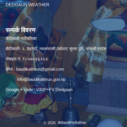
DEDGAUN WEATHER
सम्पर्क विवरण
बौदीकाली गाउँपालिका
बौदीकाली- २, डेढगाउँ, नवलपरासी (बर्दघाट सुस्ता पूर्व), गण्डकी प्रदेश
मोबाइल नं. ९८५७०४६२६४
ईमेल :
baudikalimun@gmail.com
info@baudikalimun.gov.np
Google + code : V32P+FV Dedgaun
© 2026 बौदीकाली गाउँपालिका