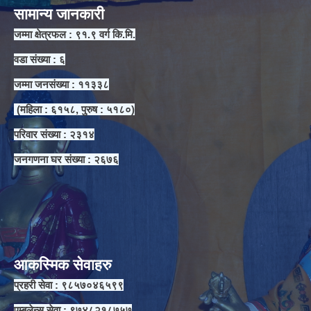
सामान्य जानकारी
जम्मा क्षेत्रफल : ९१.९ वर्ग कि.मि.
वडा संख्या : ६
जम्मा जनसंख्या : ११३३८
(महिला : ६१५८, पुरुष : ५१८०)
परिवार संख्या : २३१४
जनगणना घर संख्या : २६७६
आकस्मिक सेवाहरु
प्रहरी सेवा : ९८५७०४६५९९
एम्बुलेन्स सेवा : ९७४८२१८७५७