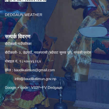
DEDGAUN WEATHER
सम्पर्क विवरण
बौदीकाली गाउँपालिका
बौदीकाली- २, डेढगाउँ, नवलपरासी (बर्दघाट सुस्ता पूर्व), गण्डकी प्रदेश
मोबाइल नं. ९८५७०४६२६४
ईमेल :
baudikalimun@gmail.com
info@baudikalimun.gov.np
Google + code : V32P+FV Dedgaun