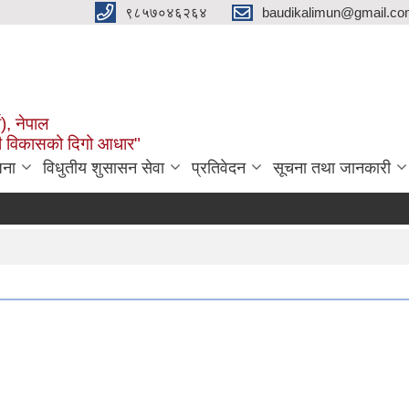
९८५७०४६२६४
baudikalimun@gmail.com
व), नेपाल
काली विकासको दिगो आधार"
जना
विधुतीय शुसासन सेवा
प्रतिवेदन
सूचना तथा जानकारी