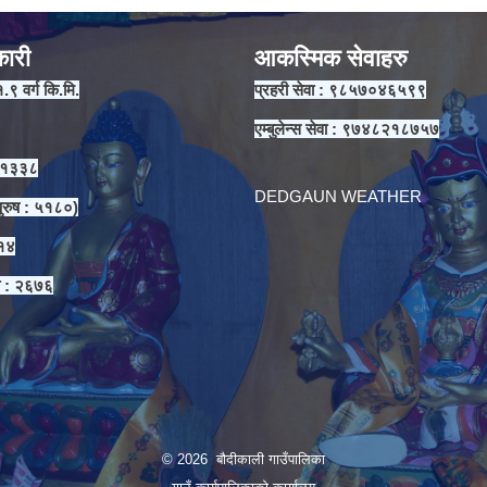
कारी
आकस्मिक सेवाहरु
१.९ वर्ग कि.मि.
प्रहरी सेवा : ९८५७०४६५९९
एम्बुलेन्स सेवा : ९७४८२१८७५७
 ११३३८
DEDGAUN WEATHER
ुरुष : ५१८०)
३१४
ा : २६७६
© 2026 बौदीकाली गाउँपालिका