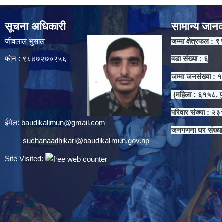
सूचना अधिकारी
सामान्य जान
जीवलाल भुसाल
जम्मा क्षेत्रफल : ९
फोन : ९८४७२७०२५६
वडा संख्या : ६
जम्मा जनसंख्या :
(महिला : ६१५८, प
परिवार संख्या : २
ईमेल:
baudikalimun@gmail.com
जनगणना घर संख्य
suchanaadhikari@baudikalimun.gov.np
Site Visited: