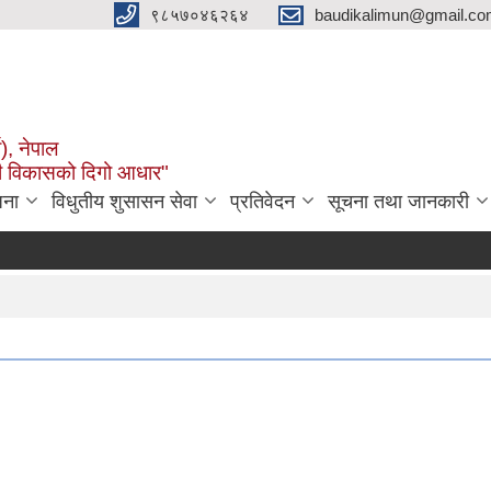
९८५७०४६२६४
baudikalimun@gmail.com
व), नेपाल
काली विकासको दिगो आधार"
जना
विधुतीय शुसासन सेवा
प्रतिवेदन
सूचना तथा जानकारी