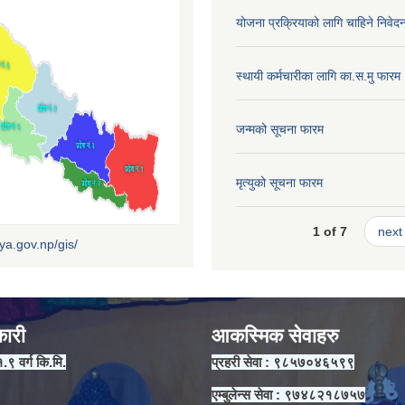
योजना प्रक्रियाको लागि चाहिने निवेद
स्थायी कर्मचारीका लागि का.स.मु फारम
जन्मको सूचना फारम
मृत्युको सूचना फारम
1 of 7
next 
iya.gov.np/gis/
कारी
आकस्मिक सेवाहरु
१.९ वर्ग कि.मि.
प्रहरी सेवा : ९८५७०४६५९९
एम्बुलेन्स सेवा : ९७४८२१८७५७