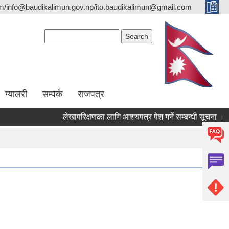
/info@baudikalimun.gov.np/ito.baudikalimun@gmail.com
Search form
Search
ग्यालरी
सम्पर्क
राजपत्र
लेखापरिक्षणका लागि आशयपत्र पेश गर्ने सम्बन्धी सूचना ।
२०८३ वैशाख १ ग |