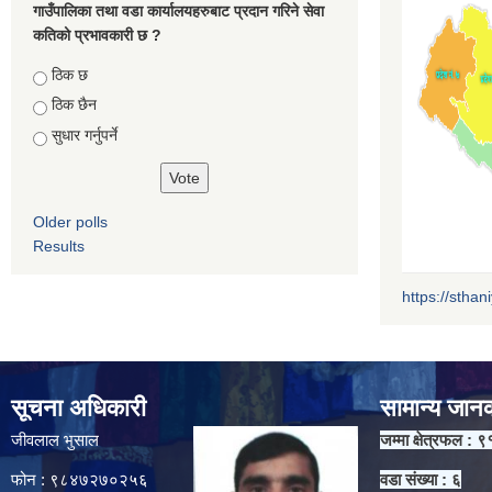
गाउँपालिका तथा वडा कार्यालयहरुबाट प्रदान गरिने सेवा
कतिको प्रभावकारी छ ?
Choices
ठिक छ
ठिक छैन
सुधार गर्नुपर्ने
Older polls
Results
https://sthan
सूचना अधिकारी
सामान्य जान
जीवलाल भुसाल
जम्मा क्षेत्रफल : ९
फोन : ९८४७२७०२५६
वडा संख्या : ६