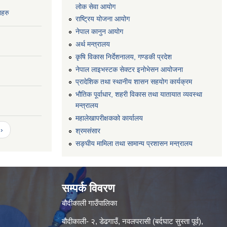
लोक सेवा आयोग
नहरु
राष्ट्रिय योजना आयोग
नेपाल कानुन आयोग
अर्थ मन्त्रालय
कृषि विकास निर्देशनालय, गण्डकी प्रदेश
नेपाल लाइभस्टक सेक्टर इनोभेसन आयोजना
प्रादेशिक तथा स्थानीय शासन सहयोग कार्यक्रम
भौतिक पूर्वाधार, शहरी विकास तथा यातायात व्यवस्था
मन्त्रालय
महालेखापरीक्षकको कार्यालय
›
श्रमसंसार
सङ्घीय मामिला तथा सामान्य प्रशासन मन्त्रालय
सम्पर्क विवरण
बौदीकाली गाउँपालिका
बौदीकाली- २, डेढगाउँ, नवलपरासी (बर्दघाट सुस्ता पूर्व),